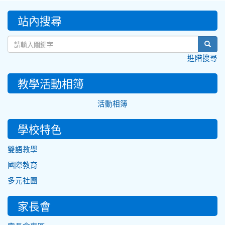
:::
站內搜尋
sear
進階搜尋
教學活動相簿
活動相簿
學校特色
雙語教學
國際教育
多元社團
家長會