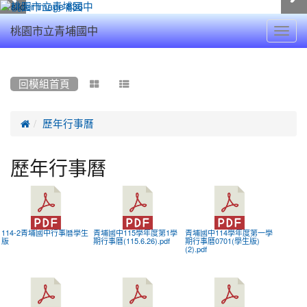
Toggl
桃園市立青埔國中
navig
:::
回模組首頁



歷年行事曆
歷年行事曆
114-2青埔國中行事曆學生
青埔國中115學年度第1學
青埔國中114學年度第一學
版
期行事曆(115.6.26).pdf
期行事曆0701(學生版)
(2).pdf