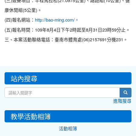
(三)競賽項目：半程馬拉松(21.0975公里)、路跑組(10公里)、健
康休閒組(5公里)。
(四)報名網站：
http://bao-ming.com/。
(五)報名時間：109年8月4日下午2時起至8月31日23時59分止。
三、本案活動聯絡電話：臺南市體育處(06)2157691分機231。
:::
站內搜尋
sear
進階搜尋
教學活動相簿
活動相簿