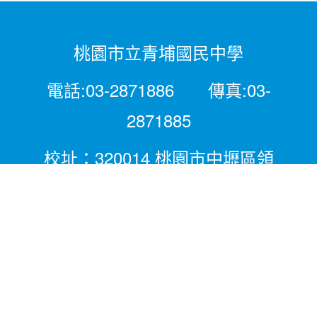
桃園市立青埔國民中學
電話:03-2871886 傳真:03-
2871885
校址：320014 桃園市中壢區領
航北路二段281號