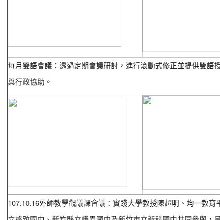
每月雙語會議：透過定期會議研討，進行滾動式修正並提供雙語
與行政協助。
107.10.16
外師教學觀議課會議：實踐大學教授陳超明、均一教育
立格致國中、新竹縣立峨眉國中及新竹市立新科國中共同參與，