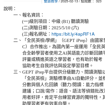
/ 2025-02-13 / 點閱數： 323
雙語教學
說明：
一、
報名資訊：
(一)
級別項目：中級 (B1) 聽讀測驗
(二)
測驗日期：2025/5/10 (六)
(三)
報名網址：
https://bit.ly/4apRF1A
二、
「全民英檢i學網」（GEPT iPrep）由
C）合作推出，為國內第一座運用「全民
合全齡學習者使用之AI英語能力診斷回饋
評量或精進英語之學習者，也有助於報考
協助考生自我評估與設定學習目標。
三、
GEPT iPrep平台提供分級聽力、閱讀
「全民英檢」測驗標準由AI自動評分，並標
分數與個人化回饋（聽力/閱讀：能力指標
建議；口說/寫作：語音、語法等偵錯批改
用者好評，肯定平台練習資源的獨特性，
助學習者更有效率自學。