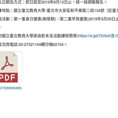
名日期及方式：即日起至2019年8月12日止，統一採網路報名。
課地點：國立臺北教育大學-臺北市大安區和平東路二段134號（近臺
活動：第一重身分優惠(無限期)、第二重早鳥優惠(2019年5月20日止
。
附國立臺北教育大學原函影本及活動課程簡章(
https://is.gd/7lU5of)
詢電話:02-27321104轉分機82104。
6375dd65648f3.