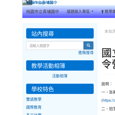
:::
桃園市立青埔國中
議題融入專區
教學
:::
:::
站內搜尋
本站
search
國
進階搜尋
令
教學活動相簿
活動相簿
說明：
學校特色
一、旨揭
雙語教學
(
https:
國際教育
二、招