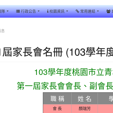
團隊
行政公告
校園資訊
常用連結
消息
1屆家長會名冊 (103學年度
103學年度桃園市立
第一屆家長會會長、副會
職 稱
姓 名
會 長
顏瑞芳