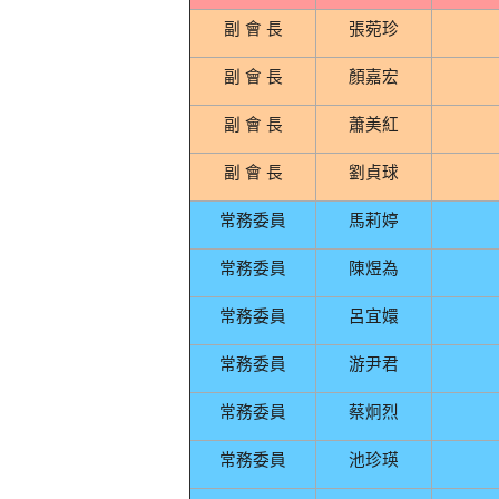
副 會 長
張菀珍
副 會 長
顏嘉宏
副 會 長
蕭美紅
副 會 長
劉貞球
常務委員
馬莉婷
常務委員
陳煜為
常務委員
呂宜嬛
常務委員
游尹君
常務委員
蔡炯烈
常務委員
池珍瑛