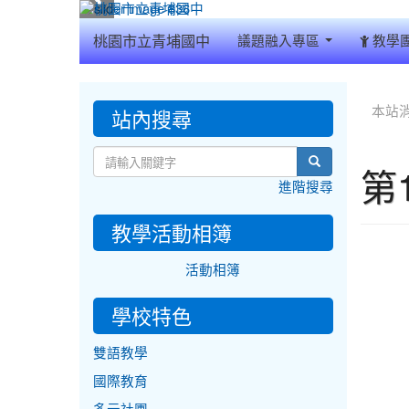
:::
桃園市立青埔國中
議題融入專區
教學
:::
:::
站內搜尋
本站
search
第
進階搜尋
教學活動相簿
活動相簿
學校特色
雙語教學
國際教育