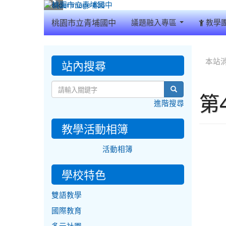
:::
桃園市立青埔國中
議題融入專區
教學
:::
:::
站內搜尋
本站
search
第
進階搜尋
教學活動相簿
活動相簿
學校特色
雙語教學
國際教育