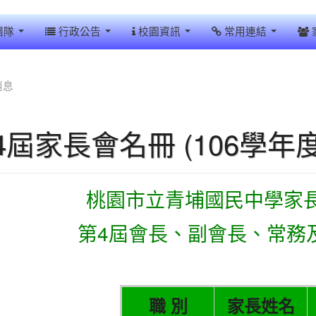
團隊
行政公告
校園資訊
常用連結
消息
4屆家長會名冊 (106學年度
桃園市立青埔國民中學家長
第4屆會長、副會長、常務
職 別
家長姓名