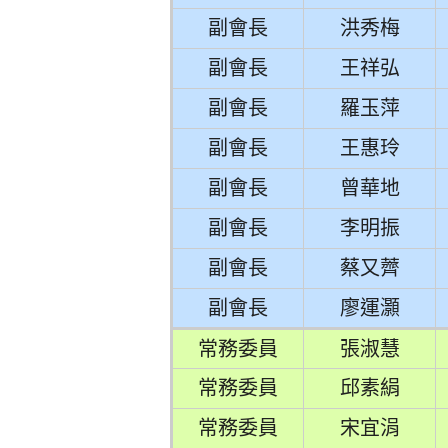
副會長
洪秀梅
副會長
王祥弘
副會長
羅玉萍
副會長
王惠玲
副會長
曾華地
副會長
李明振
副會長
蔡又薺
副會長
廖運灝
常務委員
張淑慧
常務委員
邱素絹
常務委員
宋宜涓