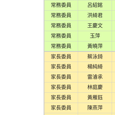
常務委員
呂紹銘
常務委員
洪綺君
常務委員
王慶文
常務委員
玉萍
常務委員
黃曉萍
家長委員
蔡泳錡
家長委員
楊純綺
家長委員
雷濬承
家長委員
林庭慶
家長委員
黃雁鈺
家長委員
陳燕萍