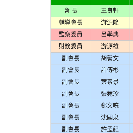
會 長
王良軒
輔導會長
游源隆
監察委員
呂學典
財務委員
游源雄
副會長
胡馨文
副會長
許傳彬
副會長
葉素景
副會長
張菀珍
副會長
鄭文喨
副會長
沈國泉
副會長
許孟紀