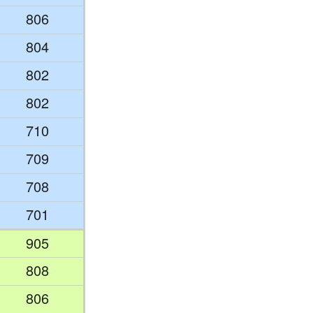
806
804
802
802
710
709
708
701
905
808
806