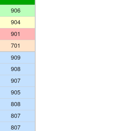
906
904
901
701
909
908
907
905
808
807
807