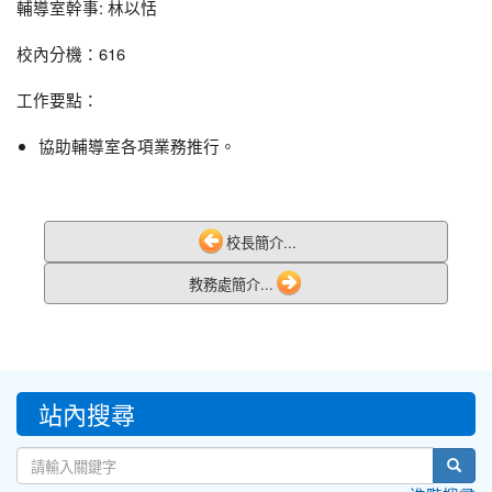
輔導室幹事: 林以恬
校內分機：616
工作要點：
協助輔導室各項業務推行。
校長簡介...
教務處簡介...
:::
站內搜尋
sear