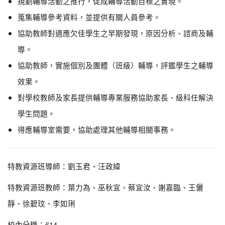
規劃輔導活動之推行，促成輔導活動目標之實現。
蒐集輔導參考資料，並提供有關人員參考。
協助教師對適應欠佳學生之早期發現，原因分析、諮商及輔
導。
協助教師，實施個別及團體（班級）輔導，評鑑學生之輔導
效果。
對學校教師及家長提供輔導專業服務協助家長、級科任解決
學生問題。
得應輔導室需要，協助處理其他輔導相關事務。
特教資源班導師：劉玉君、汪政緯
特教資源班教師：葉力為、巫秋宜、蔡宜汝、謝嘉臨、王儷
靜、徐碧玟、李如琍
校內分機：614