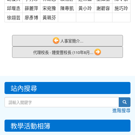
邱堰丞
薛麗萍
宋宛豫
陳專凱
黃小玲
謝碧容
施巧玲
徐翊芸
廖彥博
黃珮芬
人事室簡介...
代理校長 - 鍾雯豐校長 (110年8月...
:::
站內搜尋
sear
進階搜尋
教學活動相簿