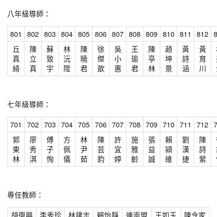
八年級導師：
801
802
803
804
805
806
807
808
809
810
811
812
丘
陳
蘇
林
陳
徐
吳
王
陳
趙
黃
黃
真
立
致
沅
曉
傑
小
瑜
亭
坤
詩
育
綺
真
宇
陞
君
歆
惠
君
林
景
涵
川
七年級導師：
701
702
703
704
705
706
707
708
709
710
711
712
郭
廖
傅
方
林
陳
許
施
張
賴
劉
陳
東
秀
子
佩
尹
芸
宜
雅
益
潁
漢
詩
林
淇
恂
儀
茹
鈞
婷
齡
誠
維
捷
縈
專任教師：
胡復興
李秀珍
林建志
賴怡靜
連崇盟
王如玉
陳令家