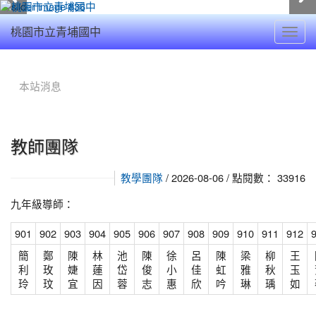
Toggl
桃園市立青埔國中
navig
:::
本站消息
教師團隊
/ 2026-08-06 / 點閱數： 33916
教學團隊
九年級導師：
901
902
903
904
905
906
907
908
909
910
911
912
簡
鄭
陳
林
池
陳
徐
呂
陳
梁
柳
王
利
玫
婕
蓮
岱
俊
小
佳
虹
雅
秋
玉
玲
玟
宜
因
蓉
志
惠
欣
吟
琳
瑀
如