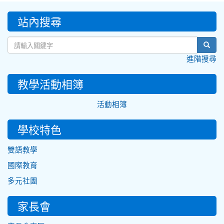
:::
站內搜尋
sear
進階搜尋
教學活動相簿
活動相簿
學校特色
雙語教學
國際教育
多元社團
家長會