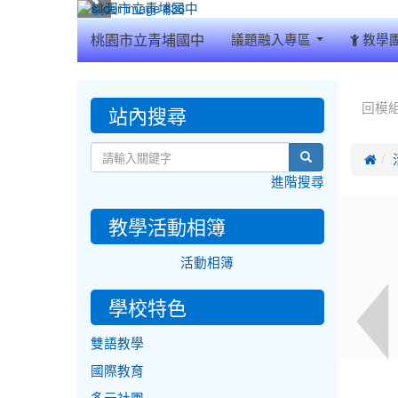
:::
桃園市立青埔國中
議題融入專區
教學
:::
:::
站內搜尋
回模
search

進階搜尋
教學活動相簿
活動相簿
學校特色
雙語教學
國際教育