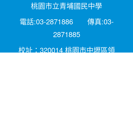
桃園市立青埔國民中學
電話:03-2871886 傳真:03-
2871885
校址：320014 桃園市中壢區領
航北路二段281號