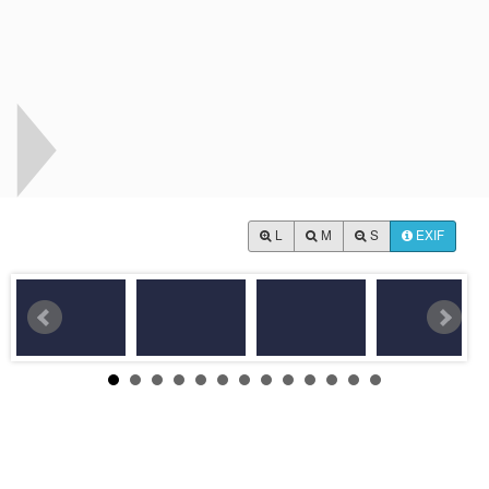
L
M
S
EXIF