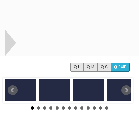
L
M
S
EXIF