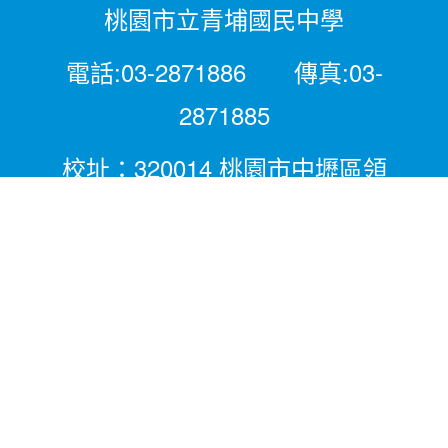
桃園市立青埔國民中學
電話:03-2871886 傳真:03-
2871885
校址：320014 桃園市中壢區領
航北路二段281號