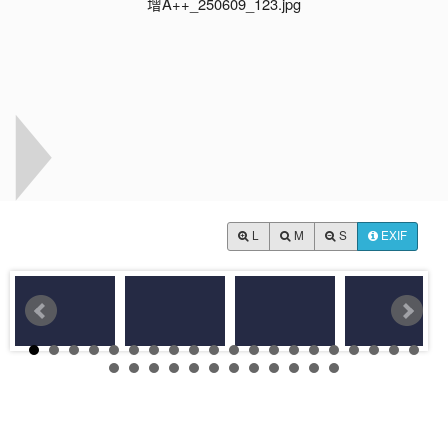
L
M
S
EXIF