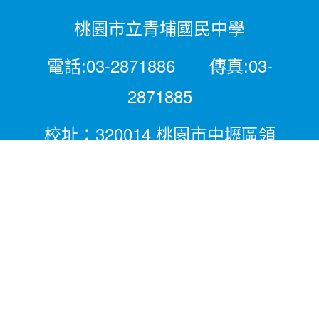
桃園市立青埔國民中學
電話:03-2871886 傳真:03-
2871885
校址：320014 桃園市中壢區領
航北路二段281號