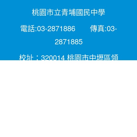
桃園市立青埔國民中學
電話:03-2871886 傳真:03-
2871885
校址：320014 桃園市中壢區領
航北路二段281號