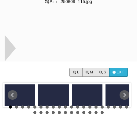
L
M
S
EXIF