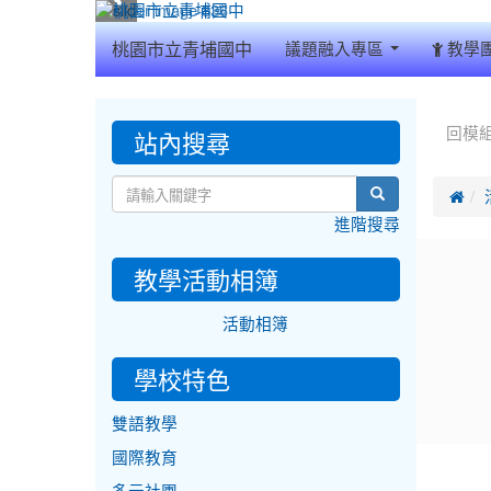
:::
桃園市立青埔國中
議題融入專區
教學
:::
:::
站內搜尋
回模
search

進階搜尋
教學活動相簿
活動相簿
學校特色
雙語教學
國際教育