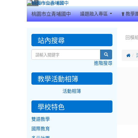
:::
桃園市立青埔國中
議題融入專區
教學
:::
:::
站內搜尋
回模
search

進階搜尋
教學活動相簿
活動相簿
學校特色
雙語教學
國際教育