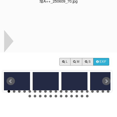
L
M
S
EXIF