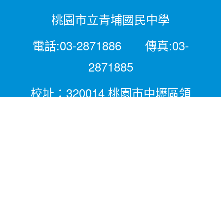
桃園市立青埔國民中學
電話:03-2871886 傳真:03-
2871885
校址：320014 桃園市中壢區領
航北路二段281號