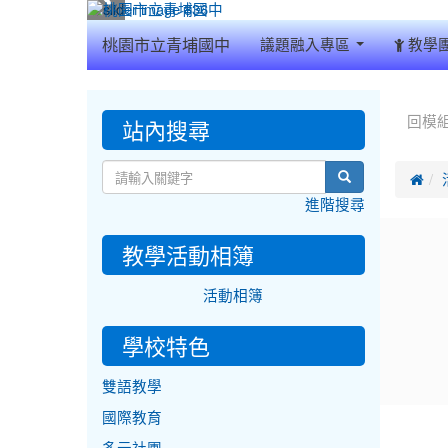
:::
桃園市立青埔國中
議題融入專區
教學
:::
:::
站內搜尋
回模
search

進階搜尋
教學活動相簿
活動相簿
學校特色
雙語教學
國際教育