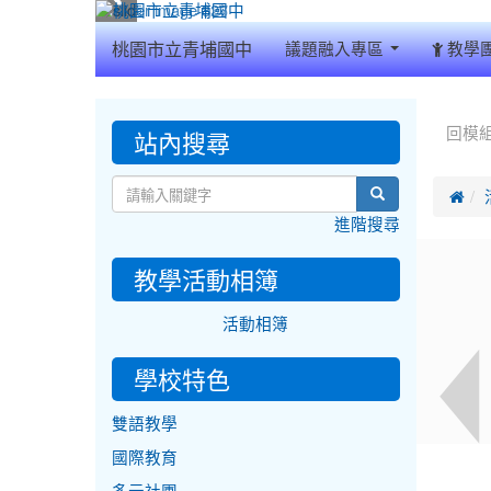
:::
桃園市立青埔國中
議題融入專區
教學
:::
:::
站內搜尋
回模
search

進階搜尋
教學活動相簿
活動相簿
學校特色
雙語教學
國際教育