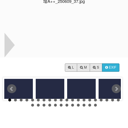
L
M
S
EXIF