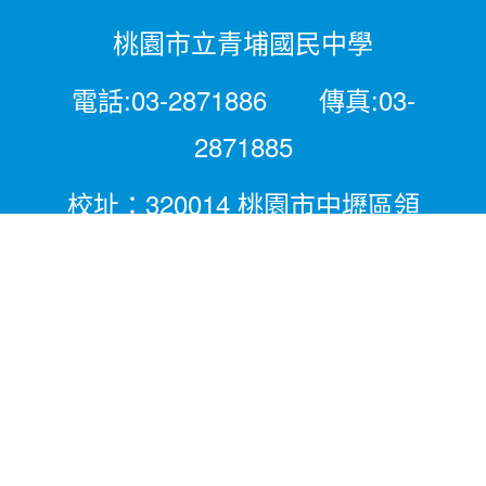
桃園市立青埔國民中學
電話:03-2871886 傳真:03-
2871885
校址：320014 桃園市中壢區領
航北路二段281號