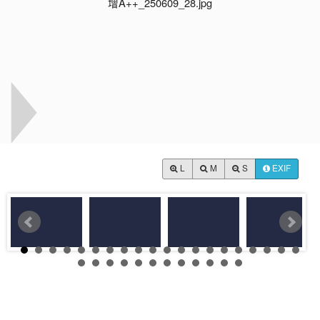
L
M
S
EXIF