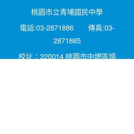
桃園市立青埔國民中學
電話:03-2871886 傳真:03-
2871885
校址：320014 桃園市中壢區領
航北路二段281號