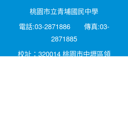
桃園市立青埔國民中學
電話:03-2871886 傳真:03-
2871885
校址：320014 桃園市中壢區領
航北路二段281號