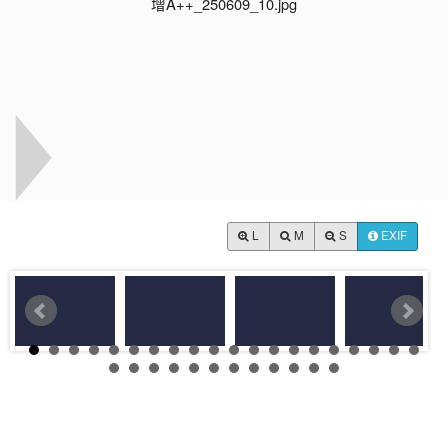
L
M
S
EXIF