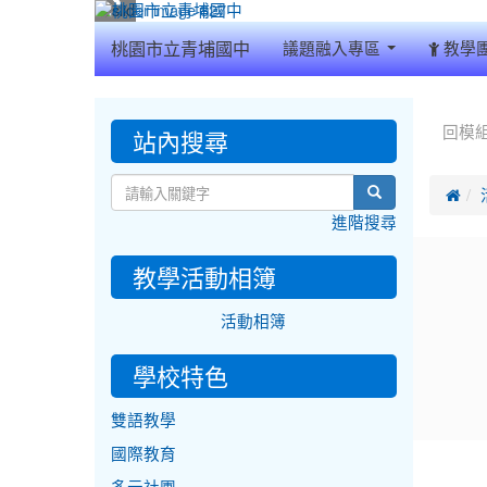
:::
桃園市立青埔國中
議題融入專區
教學
:::
:::
站內搜尋
回模
search

進階搜尋
教學活動相簿
活動相簿
學校特色
雙語教學
國際教育