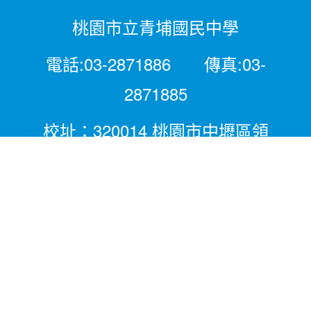
桃園市立青埔國民中學
電話:03-2871886 傳真:03-
2871885
校址：320014 桃園市中壢區領
航北路二段281號