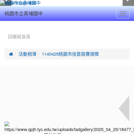
Toggl
桃園市立青埔國中
navig
:::
回模組首頁

活動相簿
1140425桃園市技藝競賽頒獎