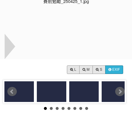
L
M
S
EXIF