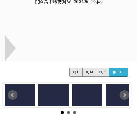
L
M
S
EXIF