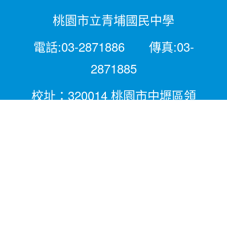
桃園市立青埔國民中學
電話:03-2871886 傳真:03-
2871885
校址：320014 桃園市中壢區領
航北路二段281號