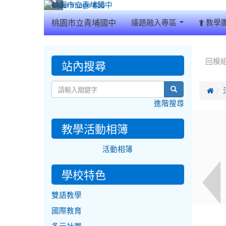
:::
桃園市立青埔國中
議題融入專區
教學
:::
:::
站內搜尋
回模
search

進階搜尋
教學活動相簿
活動相簿
學校特色
雙語教學
國際教育