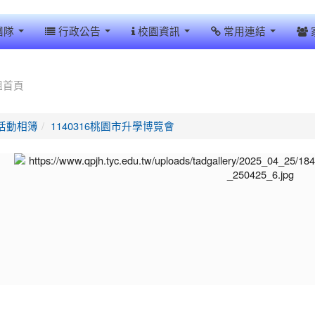
團隊
行政公告
校園資訊
常用連結
組首頁
活動相簿
1140316桃園市升學博覽會