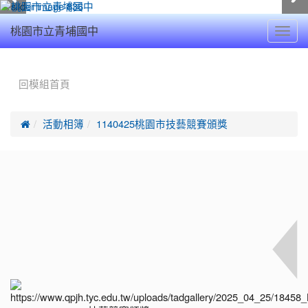
Toggl
桃園市立青埔國中
navig
:::
回模組首頁

活動相簿
1140425桃園市技藝競賽頒獎