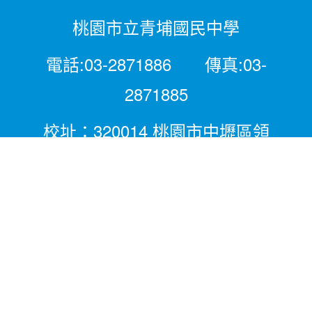
桃園市立青埔國民中學
電話:03-2871886 傳真:03-
2871885
校址：320014 桃園市中壢區領
航北路二段281號