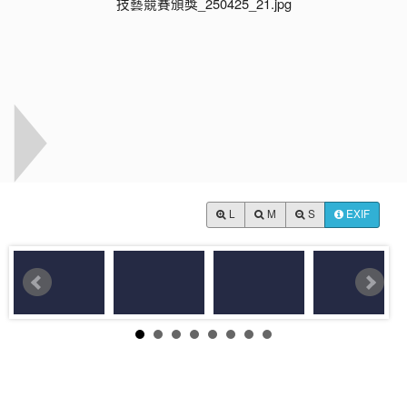
L
M
S
EXIF