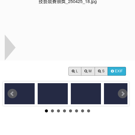
L
M
S
EXIF