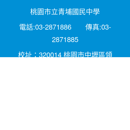
桃園市立青埔國民中學
電話:03-2871886 傳真:03-
2871885
校址：320014 桃園市中壢區領
航北路二段281號