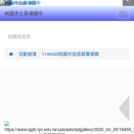
Toggl
桃園市立青埔國中
navig
:::
回模組首頁

活動相簿
1140425桃園市技藝競賽頒獎