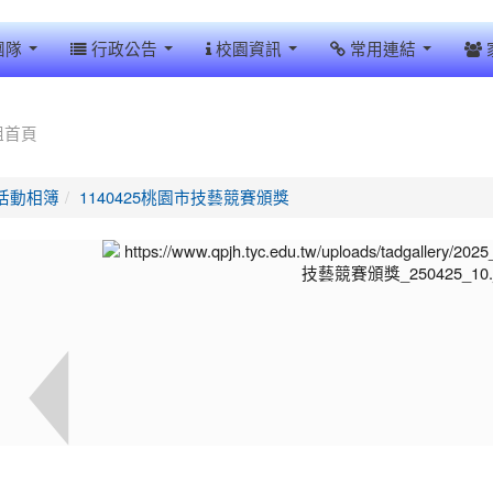
團隊
行政公告
校園資訊
常用連結
組首頁
活動相簿
1140425桃園市技藝競賽頒獎