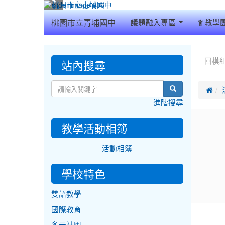
:::
桃園市立青埔國中
議題融入專區
教學
:::
:::
站內搜尋
回模
search

進階搜尋
教學活動相簿
活動相簿
學校特色
雙語教學
國際教育