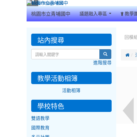
:::
桃園市立青埔國中
議題融入專區
教學
:::
:::
站內搜尋
回模
search

進階搜尋
教學活動相簿
活動相簿
學校特色
雙語教學
國際教育