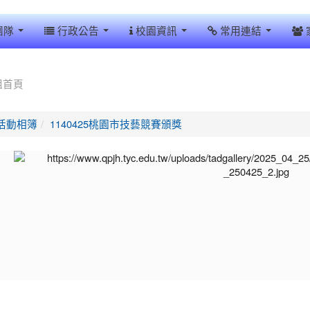
團隊
行政公告
校園資訊
常用連結
組首頁
活動相簿
1140425桃園市技藝競賽頒獎