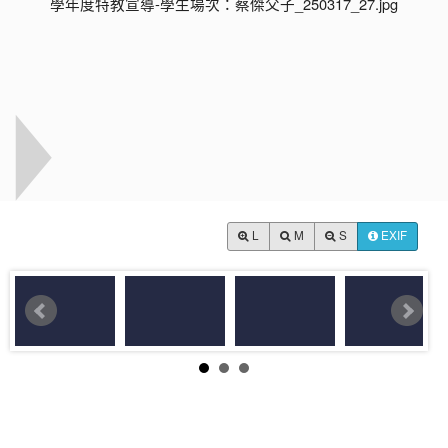
L
M
S
EXIF