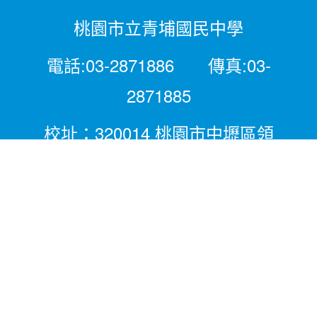
桃園市立青埔國民中學
電話:03-2871886 傳真:03-
2871885
校址：320014 桃園市中壢區領
航北路二段281號