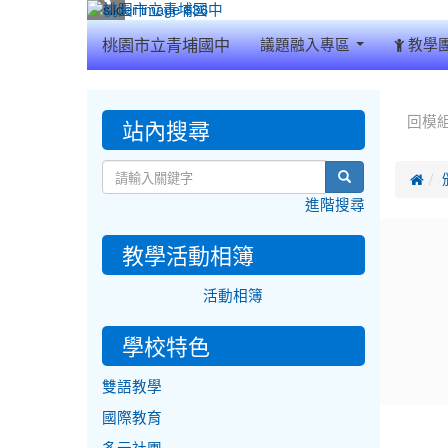
:::
桃園市立青埔國中
議題融入專區
教學
:::
:::
站內搜尋
回模
search

進階搜尋
教學活動相簿
活動相簿
學校特色
雙語教學
國際教育