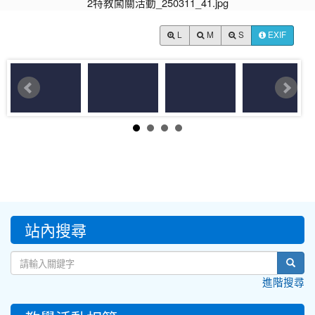
L
M
S
EXIF
:::
站內搜尋
sear
進階搜尋