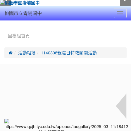
Toggl
桃園市立青埔國中
navig
:::
回模組首頁

活動相簿
1140308親職日特教闖關活動