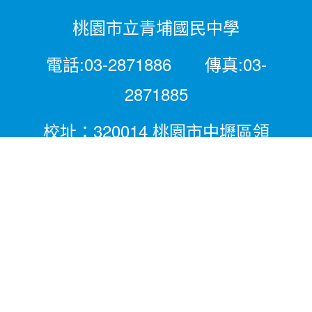
桃園市立青埔國民中學
電話:03-2871886 傳真:03-
2871885
校址：320014 桃園市中壢區領
航北路二段281號