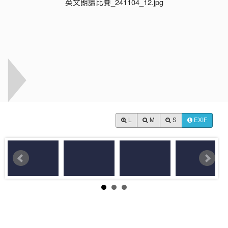
L
M
S
EXIF