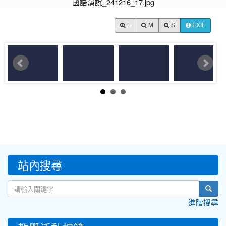
L
M
S
EXIF
:::
站內搜尋
sear
進階搜尋