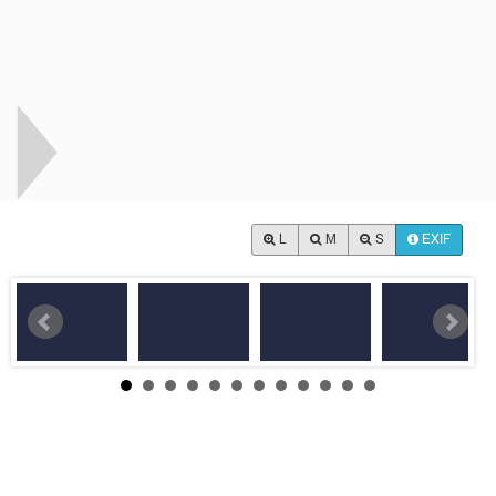
L
M
S
EXIF