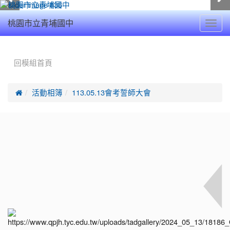
Toggl
桃園市立青埔國中
navig
:::
回模組首頁

活動相簿
113.05.13會考誓師大會