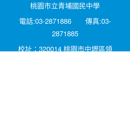
桃園市立青埔國民中學
電話:03-2871886 傳真:03-
2871885
校址：320014 桃園市中壢區領
航北路二段281號