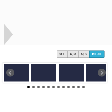
L
M
S
EXIF