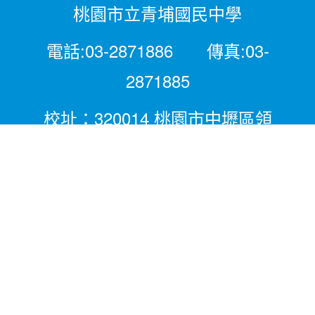
桃園市立青埔國民中學
電話:03-2871886 傳真:03-
2871885
校址：320014 桃園市中壢區領
航北路二段281號