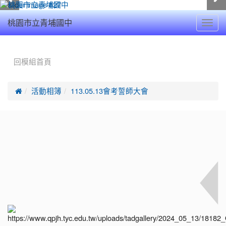
Toggl
桃園市立青埔國中
navig
:::
回模組首頁

活動相簿
113.05.13會考誓師大會