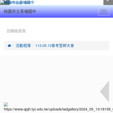
Toggl
桃園市立青埔國中
navig
:::
回模組首頁

活動相簿
113.05.13會考誓師大會