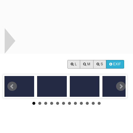
L
M
S
EXIF