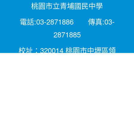
桃園市立青埔國民中學
電話:03-2871886 傳真:03-
2871885
校址：320014 桃園市中壢區領
航北路二段281號