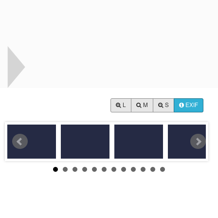
L
M
S
EXIF