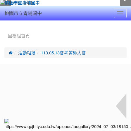
Toggl
桃園市立青埔國中
navig
:::
回模組首頁

活動相簿
113.05.13會考誓師大會