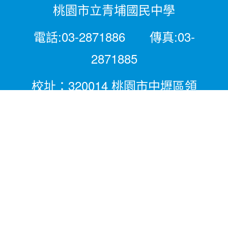
桃園市立青埔國民中學
電話:03-2871886 傳真:03-
2871885
校址：320014 桃園市中壢區領
航北路二段281號