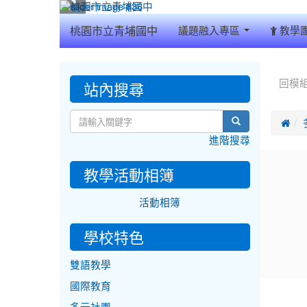
:::
桃園市立青埔國中
議題融入專區
教學
:::
:::
站內搜尋
回模
search

進階搜尋
教學活動相簿
活動相簿
學校特色
雙語教學
國際教育