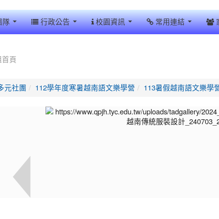
團隊
行政公告
校園資訊
常用連結
組首頁
多元社團
112學年度寒暑越南語文樂學營
113暑假越南語文樂學