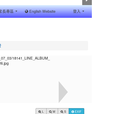
家長專區
English Website
登入
營
L
M
S
EXIF