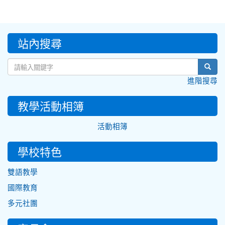
:::
站內搜尋
sear
進階搜尋
教學活動相簿
活動相簿
學校特色
雙語教學
國際教育
多元社團