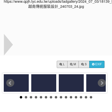
L
M
S
EXIF