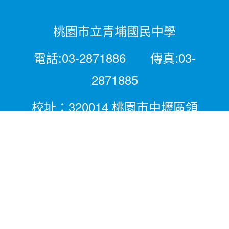
桃園市立青埔國民中學
電話:03-2871886 傳真:03-
2871885
校址：320014 桃園市中壢區領
航北路二段281號