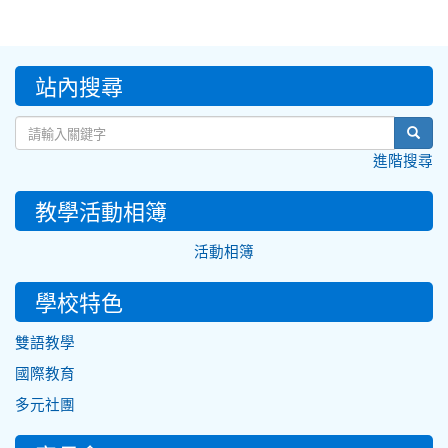
:::
站內搜尋
sear
進階搜尋
教學活動相簿
活動相簿
學校特色
雙語教學
國際教育
多元社團