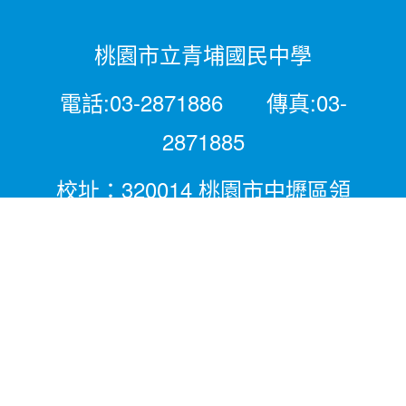
桃園市立青埔國民中學
電話:03-2871886 傳真:03-
2871885
校址：320014 桃園市中壢區領
航北路二段281號