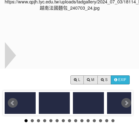
L
M
S
EXIF