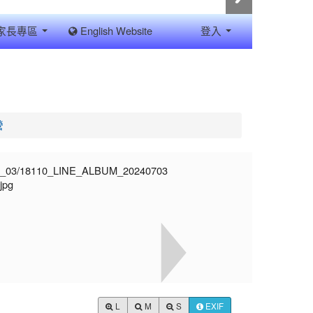
家長專區
English Website
登入
營
L
M
S
EXIF