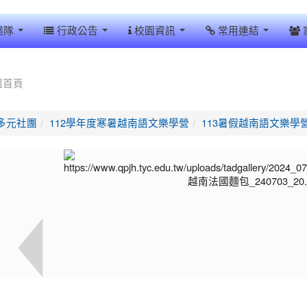
團隊
行政公告
校園資訊
常用連結
組首頁
多元社團
112學年度寒暑越南語文樂學營
113暑假越南語文樂學