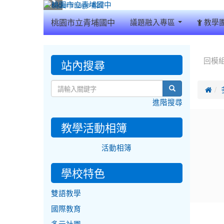
:::
桃園市立青埔國中
議題融入專區
教學
:::
:::
站內搜尋
回模
search

進階搜尋
教學活動相簿
活動相簿
學校特色
雙語教學
國際教育