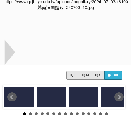
L
M
S
EXIF