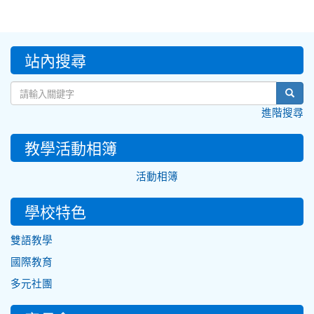
:::
站內搜尋
sear
進階搜尋
教學活動相簿
活動相簿
學校特色
雙語教學
國際教育
多元社團