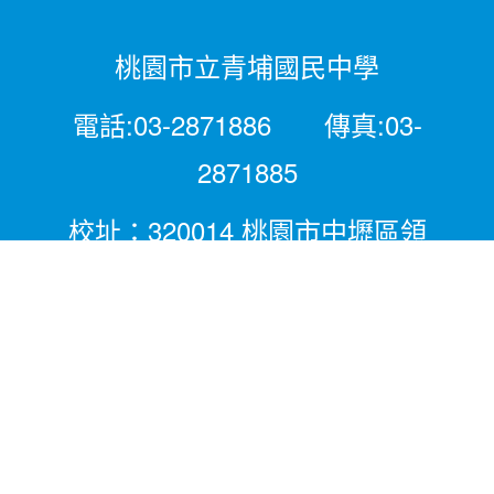
桃園市立青埔國民中學
電話:03-2871886 傳真:03-
2871885
校址：320014 桃園市中壢區領
航北路二段281號