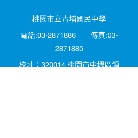
桃園市立青埔國民中學
電話:03-2871886 傳真:03-
2871885
校址：320014 桃園市中壢區領
航北路二段281號