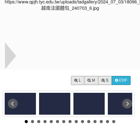
L
M
S
EXIF