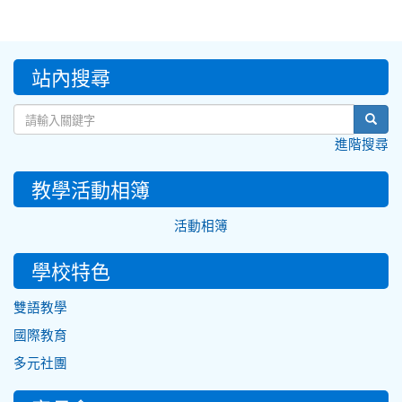
:::
站內搜尋
sear
進階搜尋
教學活動相簿
活動相簿
學校特色
雙語教學
國際教育
多元社團