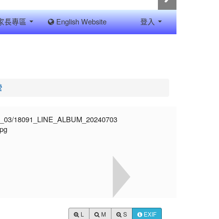
家長專區
English Website
登入
營
L
M
S
EXIF