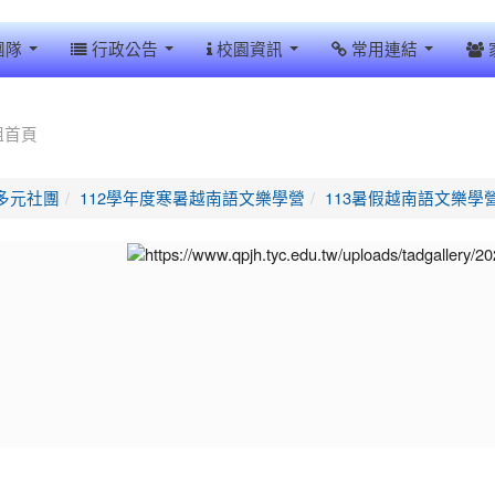
團隊
行政公告
校園資訊
常用連結
組首頁
多元社團
112學年度寒暑越南語文樂學營
113暑假越南語文樂學