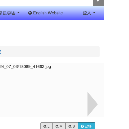
家長專區
English Website
登入
營
L
M
S
EXIF