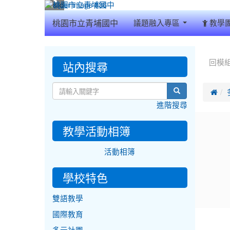
:::
桃園市立青埔國中
議題融入專區
教學
:::
:::
站內搜尋
回模
search

進階搜尋
教學活動相簿
活動相簿
學校特色
雙語教學
國際教育