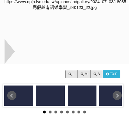
L
M
S
EXIF