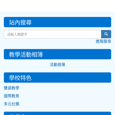
:::
站內搜尋
sear
進階搜尋
教學活動相簿
活動相簿
學校特色
雙語教學
國際教育
多元社團