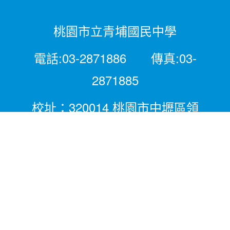
桃園市立青埔國民中學
電話:03-2871886 傳真:03-
2871885
校址：320014 桃園市中壢區領
航北路二段281號